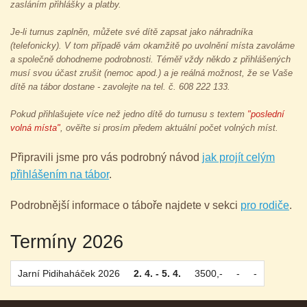
zasláním přihlášky a platby.
Je-li turnus zaplněn, můžete své dítě zapsat jako náhradníka
(telefonicky). V tom případě vám okamžitě po uvolnění místa zavoláme
a společně dohodneme podrobnosti. Téměř vždy někdo z přihlášených
musí svou účast zrušit (nemoc apod.) a je reálná možnost, že se Vaše
dítě na tábor dostane - zavolejte na tel. č. 608 222 133.
Pokud přihlašujete více než jedno dítě do turnusu s textem
"poslední
volná místa"
, ověřte si prosím předem aktuální počet volných míst.
Připravili jsme pro vás podrobný návod
jak projít celým
přihlášením na tábor
.
Podrobnější informace o táboře najdete v sekci
pro rodiče
.
Termíny 2026
Jarní Pidihaháček 2026
2. 4. - 5. 4.
3500,-
-
-