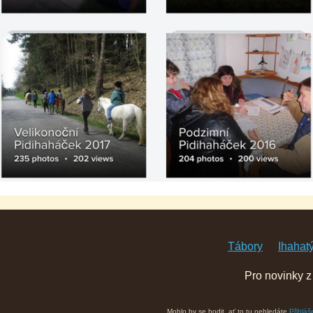
Tábory
Ihahat
Pro novinky z
Mohlo by se hodit, ať to tu nehledáte
Přihláš