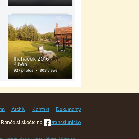
ým
Archiv
Kontakt
Dokumenty
 Ranče si skočte na
/rancslunicko
ení dítěte na tábor
,
Podmínky přihlášení
.
Táborový řád
.