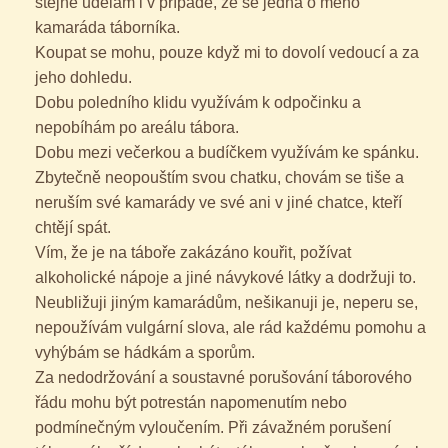
stejné udělám i v případě, že se jedná o mého
kamaráda táborníka.
Koupat se mohu, pouze když mi to dovolí vedoucí a za
jeho dohledu.
Dobu poledního klidu využívám k odpočinku a
nepobíhám po areálu tábora.
Dobu mezi večerkou a budíčkem využívám ke spánku.
Zbytečně neopouštím svou chatku, chovám se tiše a
neruším své kamarády ve své ani v jiné chatce, kteří
chtějí spát.
Vím, že je na táboře zakázáno kouřit, požívat
alkoholické nápoje a jiné návykové látky a dodržuji to.
Neubližuji jiným kamarádům, nešikanuji je, neperu se,
nepoužívám vulgární slova, ale rád každému pomohu a
vyhýbám se hádkám a sporům.
Za nedodržování a soustavné porušování táborového
řádu mohu být potrestán napomenutím nebo
podmínečným vyloučením. Při závažném porušení