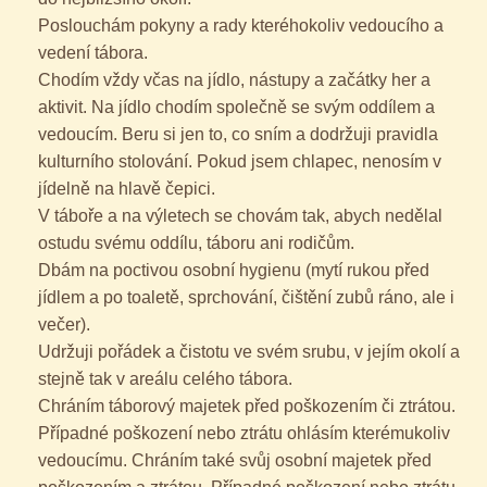
Poslouchám pokyny a rady kteréhokoliv vedoucího a
vedení tábora.
Chodím vždy včas na jídlo, nástupy a začátky her a
aktivit. Na jídlo chodím společně se svým oddílem a
vedoucím. Beru si jen to, co sním a dodržuji pravidla
kulturního stolování. Pokud jsem chlapec, nenosím v
jídelně na hlavě čepici.
V táboře a na výletech se chovám tak, abych nedělal
ostudu svému oddílu, táboru ani rodičům.
Dbám na poctivou osobní hygienu (mytí rukou před
jídlem a po toaletě, sprchování, čištění zubů ráno, ale i
večer).
Udržuji pořádek a čistotu ve svém srubu, v jejím okolí a
stejně tak v areálu celého tábora.
Chráním táborový majetek před poškozením či ztrátou.
Případné poškození nebo ztrátu ohlásím kterémukoliv
vedoucímu. Chráním také svůj osobní majetek před