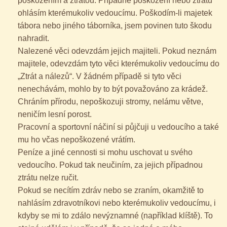
poškozením a ztrátou. Případné poškození nebo ztrátu
ohlásím kterémukoliv vedoucímu. Poškodím-li majetek
tábora nebo jiného táborníka, jsem povinen tuto škodu
nahradit.
Nalezené věci odevzdám jejich majiteli. Pokud neznám
majitele, odevzdám tyto věci kterémukoliv vedoucímu do
„Ztrát a nálezů“. V žádném případě si tyto věci
nenechávám, mohlo by to být považováno za krádež.
Chráním přírodu, nepoškozuji stromy, nelámu větve,
neničím lesní porost.
Pracovní a sportovní náčiní si půjčuji u vedoucího a také
mu ho včas nepoškozené vrátím.
Peníze a jiné cennosti si mohu uschovat u svého
vedoucího. Pokud tak neučiním, za jejich případnou
ztrátu nelze ručit.
Pokud se necítím zdráv nebo se zraním, okamžitě to
nahlásím zdravotníkovi nebo kterémukoliv vedoucímu, i
kdyby se mi to zdálo nevýznamné (například klíště). To