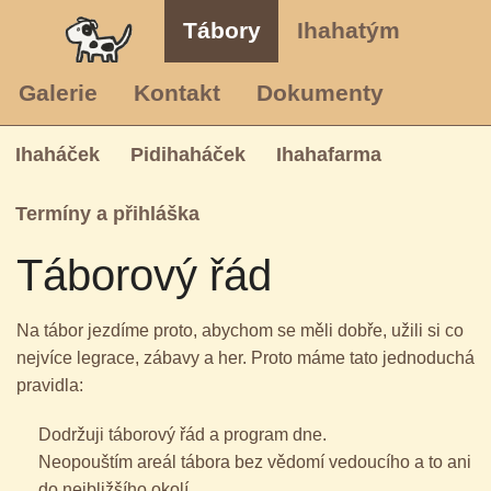
Tábory
Ihahatým
Galerie
Kontakt
Dokumenty
Ihaháček
Pidihaháček
Ihahafarma
Termíny a přihláška
Táborový řád
Na tábor jezdíme proto, abychom se měli dobře, užili si co
nejvíce legrace, zábavy a her. Proto máme tato jednoduchá
pravidla:
Dodržuji táborový řád a program dne.
Neopouštím areál tábora bez vědomí vedoucího a to ani
do nejbližšího okolí.