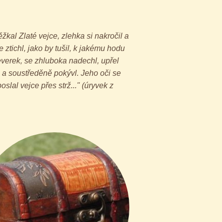
kal Zlaté vejce, zlehka si nakročil a
 ztichl, jako by tušil, k jakému hodu
everek, se zhluboka nadechl, upřel
l a soustředěně pokývl. Jeho oči se
lal vejce přes strž..." (úryvek z