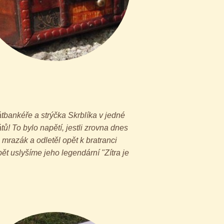
bankéře a strýčka Skrblíka v jedné
tů! To bylo napětí, jestli zrovna dnes
mrazák a odletěl opět k bratranci
opět uslyšíme jeho legendární "Zítra je