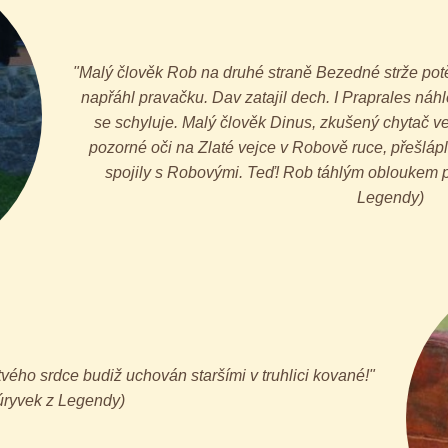
"Malý člověk Rob na druhé straně Bezedné strže potěž
napřáhl pravačku. Dav zatajil dech. I Praprales náhle
se schyluje. Malý člověk Dinus, zkušený chytač v
pozorné oči na Zlaté vejce v Robově ruce, přešláp
spojily s Robovými. Teď! Rob táhlým obloukem pos
Legendy)
vého srdce budiž uchován staršími v truhlici kované!"
úryvek z Legendy)