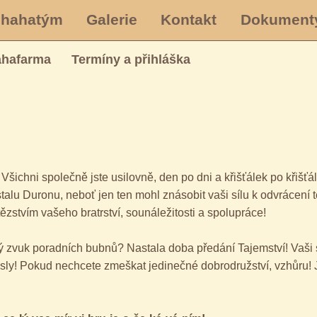
Ihahatým
Galerie
Kontakt
Dokument
ahafarma
Termíny a přihláška
šichni společně jste usilovně, den po dni a křišťálek po křišťálk
stalu Duronu, neboť jen ten mohl znásobit vaši sílu k odvrácení
tězstvím vašeho bratrství, sounáležitosti a spolupráce!
nivý zvuk poradních bubnů? Nastala doba předání Tajemství! Vaši
osly! Pokud nechcete zmeškat jedinečné dobrodružství, vzhůru! 