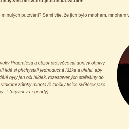
ý-ves-mír-vi-bru-je-o-če-ká-vá-ním!
e minulých putování? Sami víte, že jich bylo mnohem, mnohem ví
zvuky Prapralesa a obzor prosvěcoval dunivý ohnivý
 lidé si přichystali jednoduchá lůžka a ulehli, aby
Bdělé byly jen oči hlídek, rozestavených stařešiny do
lnkami zátoky mihotavě tančily tisíce světélek jako
ky..." (úryvek z Legendy)