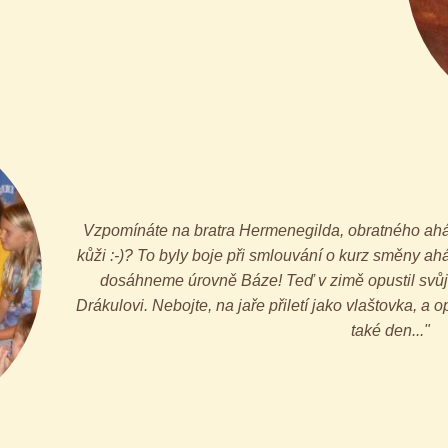
Vzpomínáte na bratra Hermenegilda, obratného ahát
kůži :-)? To byly boje při smlouvání o kurz směny ahá
dosáhneme úrovně Báze! Teď v zimě opustil svůj 
Drákulovi. Nebojte, na jaře přiletí jako vlaštovka, a 
také den..."