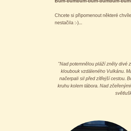
Bum-bumbum-bum-bumbum-bum-ce-l
Chcete si připomenout některé chvíl
nestačila :-)...
"Nad potemnělou pláží zněly divé 
kloubouk vzdáleného Vulkánu. Malí
načerpali sil před zítřejší cestou. 
kruhu kolem tábora. Nad zčeřenými v
světluš