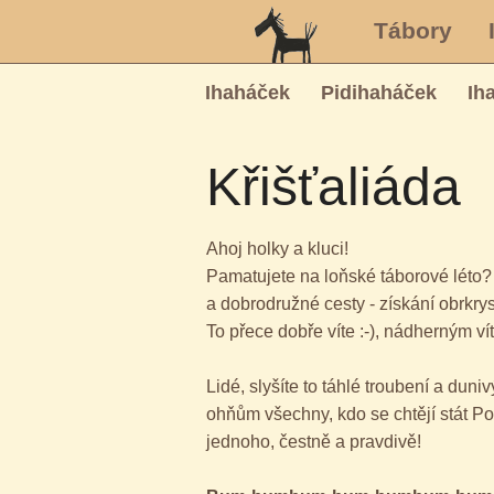
Tábory
Ihaháček
Pidihaháček
Ih
Křišťaliáda
Ahoj holky a kluci!
Pamatujete na loňské táborové léto? V
a dobrodružné cesty - získání obrkry
To přece dobře víte :-), nádherným ví
Lidé, slyšíte to táhlé troubení a du
ohňům všechny, kdo se chtějí stát P
jednoho, čestně a pravdivě!