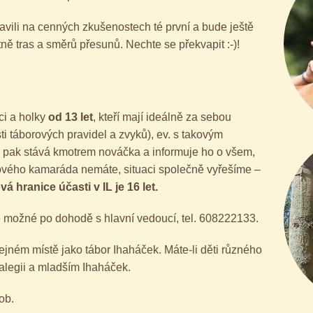
tavili na cenných zkušenostech té první a bude ještě
tně tras a směrů přesunů. Nechte se překvapit :-)!
ci a holky
od 13 let
, kteří mají ideálně za sebou
ti táborových pravidel a zvyků), ev. s takovým
pak stává kmotrem nováčka a informuje ho o všem,
akového kamaráda nemáte, situaci společně vyřešíme –
á hranice účasti v IL je 16 let.
je možné po dohodě s hlavní vedoucí, tel. 608222133.
tejném místě jako tábor Ihaháček. Máte-li děti různého
alegii a mladším Ihaháček.
ob.