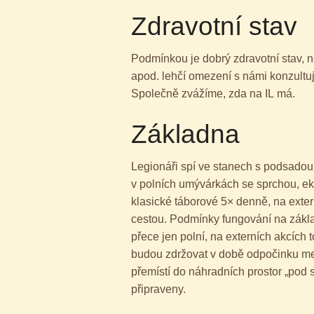
Zdravotní stav
Podmínkou je dobrý zdravotní stav, n
apod. lehčí omezení s námi konzultujt
Společně zvážíme, zda na IL má.
Základna
Legionáři spí ve stanech s podsado
v polních umývárkách se sprchou, ek
klasické táborové 5× denně, na exter
cestou. Podmínky fungování na základ
přece jen polní, na externích akcích 
budou zdržovat v době odpočinku me
přemístí do náhradních prostor „pod s
připraveny.