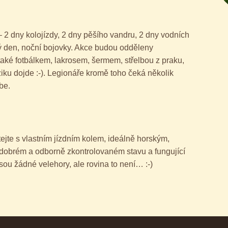
– 2 dny kolojízdy, 2 dny pěšího vandru, 2 dny vodních
ký den, noční bojovky. Akce budou odděleny
aké fotbálkem, lakrosem, šermem, střelbou z praku,
ziku dojde :-). Legionáře kromě toho čeká několik
be.
jte s vlastním jízdním kolem, ideálně horským,
v dobrém a odborně zkontrolovaném stavu a fungující
ou žádné velehory, ale rovina to není… :-)