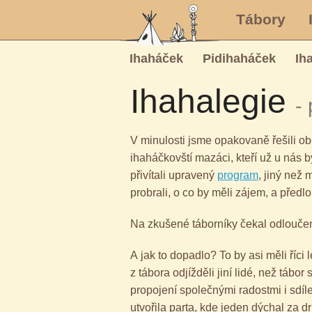
Tábory
Ihaháček
Pidihaháček
Ih
Ihahalegie
‐
V minulosti jsme opakovaně řešili 
ihaháčkovští mazáci, kteří už u nás by
přivítali upravený
program
, jiný než 
probrali, o co by měli zájem, a předlo
Na zkušené táborníky čekal odloučený
A jak to dopadlo? To by asi měli říci
z tábora odjížděli jiní lidé, než tábor 
propojení společnými radostmi i sd
utvořila parta, kde jeden dýchal za d