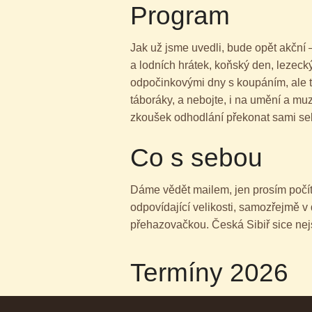
Program
Jak už jsme uvedli, bude opět akční 
a lodních hrátek, koňský den, lezec
odpočinkovými dny s koupáním, ale t
táboráky, a nebojte, i na umění a mu
zkoušek odhodlání překonat sami se
Co s sebou
Dáme vědět mailem, jen prosím počíte
odpovídající velikosti, samozřejmě 
přehazovačkou. Česká Sibiř sice nejs
Termíny 2026