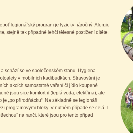
eboť legionářský program je fyzicky náročný. Alergie
e, stejně tak případné lehčí tělesné postižení dítěte.
u a schází se ve společenském stanu. Hygiena
otoalety v mobilních kadibudkách. Stravování je
ních akcích samostatné vaření či jídlo koupené
ně jsou sice komfortní (teplá voda, elektřina), ale
to je „po přírodňácku“. Na základně se legionáři
zi programovými bloky. V nutném případě se celá IL
třechou“ na ranči, které jsou pro tento případ