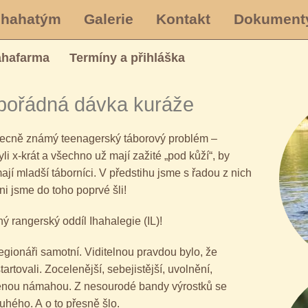
Ihahatým
Galerie
Kontakt
Dokument
ahafarma
Termíny a přihláška
 pořádná dávka kuráže
obecně známý teenagerský táborový problém –
li x-krát a všechno už mají zažité „pod kůží“, by
mají mladší táborníci. V předstihu jsme s řadou z nich
ni jsme do toho poprvé šli!
 rangerský oddíl Ihahalegie (IL)!
 legionáři samotní. Viditelnou pravdou bylo, že
startovali. Zocelenější, sebejistější, uvolnění,
ílenou námahou. Z nesourodé bandy výrostků se
ruhého. A o to přesně šlo.