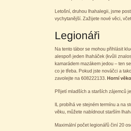
Letošní, druhou Ihahalegii, jsme pos
vychytanější. Zažijete nové věci, vče
Legionáři
Na tento tábor se mohou přihlásit klu
alespoň jeden Ihaháček (kvůli znalos
kamarádem mazákem jedou – ten se 
co je třeba. Pokud jste nováčci a t
zavolejte na 608222133.
Horní věkov
Přijetí mladších a starších zájemců 
IL probíhá ve stejném termínu a na s
věku, můžete nabídnout starším Ihah
Maximální počet legionářů činí 20 os